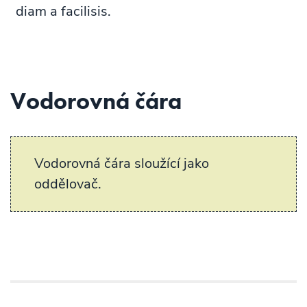
diam a facilisis.
Vodorovná čára
Vodorovná čára sloužící jako
oddělovač.