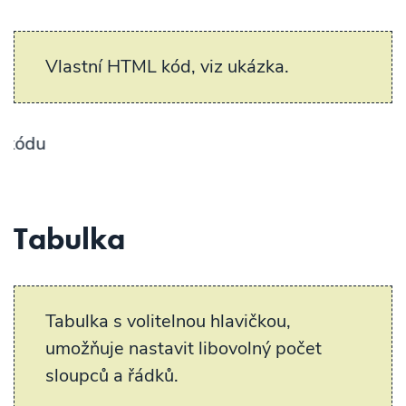
Vlastní HTML kód, viz ukázka.
Ukázka v
Tabulka
Tabulka s volitelnou hlavičkou,
umožňuje nastavit libovolný počet
sloupců a řádků.