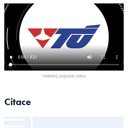
Volitelný popisek videa
Citace