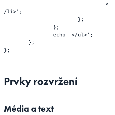
				'<
/li>';

			};

		};

		echo '</ul>';

	};

};
Prvky rozvržení
Média a text