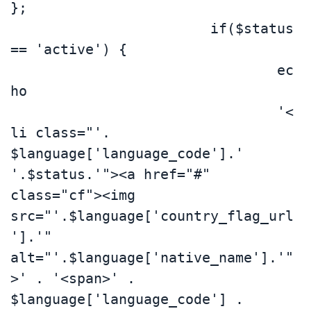
};

			if($status 
== 'active') {

				ec
ho 

				'<
li class="'. 
$language['language_code'].' 
'.$status.'"><a href="#" 
class="cf"><img 
src="'.$language['country_flag_url
'].'" 
alt="'.$language['native_name'].'"
>' . '<span>' . 
$language['language_code'] . 