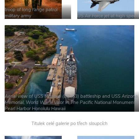
troop of long range patrol
military army
US Air Force jet at high speed
Aerial view of USS Missouri (BB-63) battleship and USS Arizona
Memorial, World War II Valor In The Pacific National Monument i
Pearl Harbor Honolulu Hawaii
Titulek celé galerie po třech sloupcích