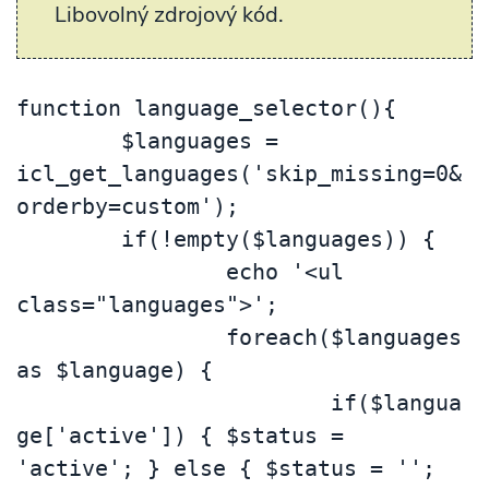
Libovolný zdrojový kód.
function language_selector(){

	$languages = 
icl_get_languages('skip_missing=0&
orderby=custom');

	if(!empty($languages)) {

		echo '<ul 
class="languages">';

		foreach($languages 
as $language) {

			if($langua
ge['active']) { $status = 
'active'; } else { $status = ''; 