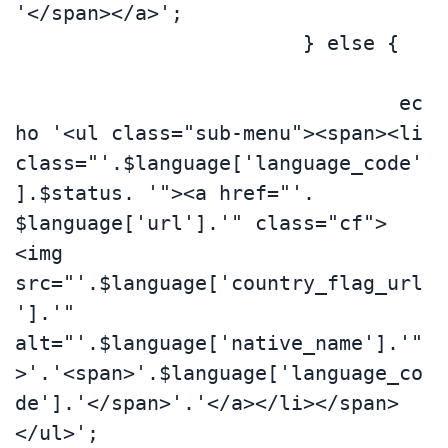
'</span></a>';

			} else {	
				ec
ho '<ul class="sub-menu"><span><li 
class="'.$language['language_code'
].$status. '"><a href="'. 
$language['url'].'" class="cf">
<img 
src="'.$language['country_flag_url
'].'" 
alt="'.$language['native_name'].'"
>'.'<span>'.$language['language_co
de'].'</span>'.'</a></li></span>
</ul>';
