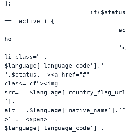
};

			if($status 
== 'active') {

				ec
ho 

				'<
li class="'. 
$language['language_code'].' 
'.$status.'"><a href="#" 
class="cf"><img 
src="'.$language['country_flag_url
'].'" 
alt="'.$language['native_name'].'"
>' . '<span>' . 
$language['language_code'] . 