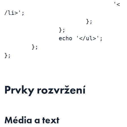
				'<
/li>';

			};

		};

		echo '</ul>';

	};

};
Prvky rozvržení
Média a text