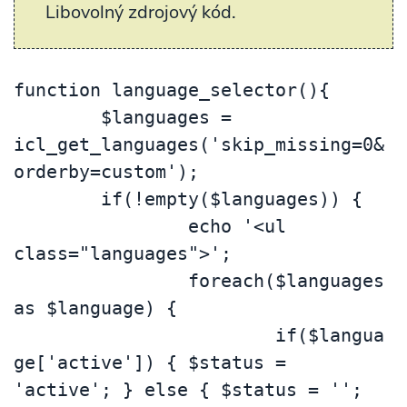
Libovolný zdrojový kód.
function language_selector(){

	$languages = 
icl_get_languages('skip_missing=0&
orderby=custom');

	if(!empty($languages)) {

		echo '<ul 
class="languages">';

		foreach($languages 
as $language) {

			if($langua
ge['active']) { $status = 
'active'; } else { $status = ''; 