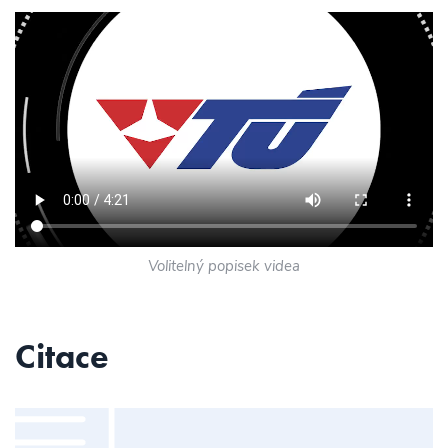
Volitelný popisek videa
Citace