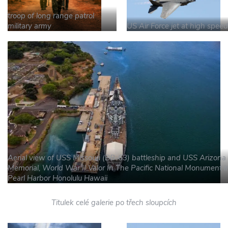
troop of long range patrol
military army
US Air Force jet at high speed
Aerial view of USS Missouri (BB-63) battleship and USS Arizona
Memorial, World War II Valor In The Pacific National Monument i
Pearl Harbor Honolulu Hawaii
Titulek celé galerie po třech sloupcích