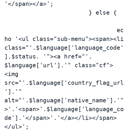
'</span></a>';

			} else {	
				ec
ho '<ul class="sub-menu"><span><li 
class="'.$language['language_code'
].$status. '"><a href="'. 
$language['url'].'" class="cf">
<img 
src="'.$language['country_flag_url
'].'" 
alt="'.$language['native_name'].'"
>'.'<span>'.$language['language_co
de'].'</span>'.'</a></li></span>
</ul>';
