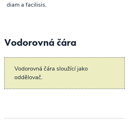
diam a facilisis.
Vodorovná čára
Vodorovná čára sloužící jako
oddělovač.