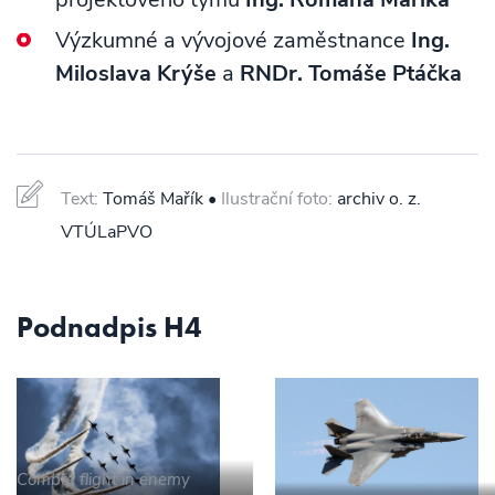
Výzkumné a vývojové zaměstnance
Ing.
Miloslava Krýše
a
RNDr. Tomáše Ptáčka
Text:
Tomáš Mařík •
Ilustrační foto:
archiv o. z.
VTÚLaPVO
Podnadpis H4
Combat flight in enemy