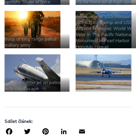
territory. Show of force
US Air Force jet at high speed
Aerial view of USS Missouri
(BB-63) battleship and USS
Arizona Memorial, World War 
Valor In The Pacific National
troop of long range patrol
Monument in Pearl Harbor
military army
Honolulu Hawaii
An f – 5 fighter jet on patrol
with cloud scape
Sdílet článek:
Facebook
Twitter
Pinterest
LinkedIn
Email