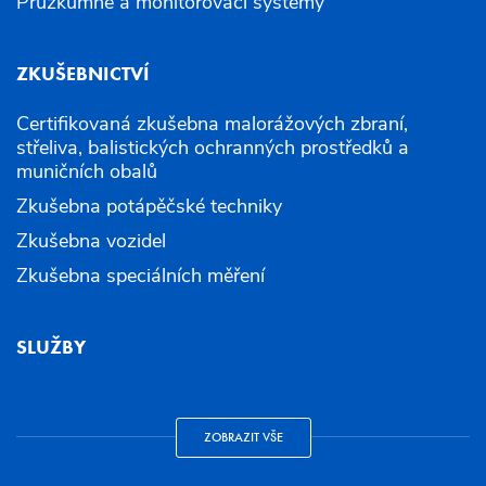
Průzkumné a monitorovací systémy
ZKUŠEBNICTVÍ
Certifikovaná zkušebna malorážových zbraní,
střeliva, balistických ochranných prostředků a
muničních obalů
Zkušebna potápěčské techniky
Zkušebna vozidel
Zkušebna speciálních měření
SLUŽBY
ZOBRAZIT VŠE