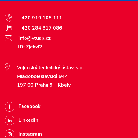
+420 910 105 111
+420 284 817 086
info@vtusp.cz
ID: 7jckvi2
Vojenský technický ústav, s.p.
Mladoboleslavská 944
197 00 Praha 9 – Kbely
Facebook
LinkedIn
Instagram