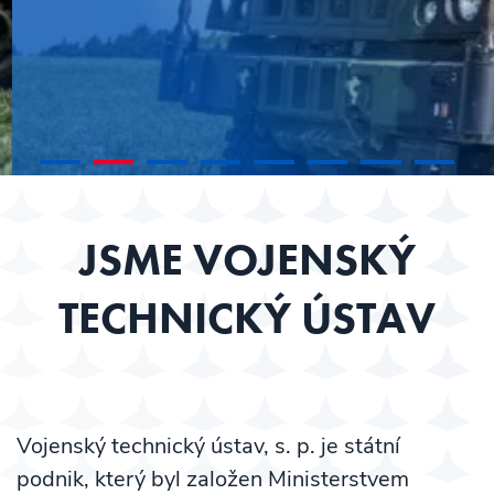
1
2
3
4
5
6
7
8
JSME VOJENSKÝ
TECHNICKÝ ÚSTAV
Vojenský technický ústav, s. p. je státní
podnik, který byl založen Ministerstvem