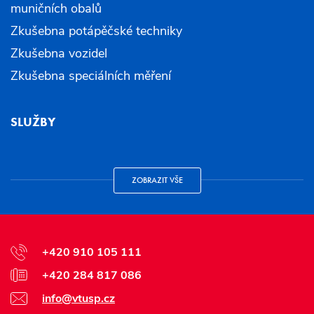
muničních obalů
Zkušebna potápěčské techniky
Zkušebna vozidel
Zkušebna speciálních měření
SLUŽBY
ZOBRAZIT VŠE
+420 910 105 111
+420 284 817 086
info@vtusp.cz