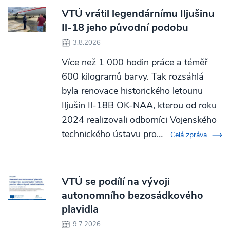
VTÚ vrátil legendárnímu Iljušinu
Il-18 jeho původní podobu
3.8.2026
Více než 1 000 hodin práce a téměř
600 kilogramů barvy. Tak rozsáhlá
byla renovace historického letounu
Iljušin Il-18B OK-NAA, kterou od roku
2024 realizovali odborníci Vojenského
technického ústavu pro…
Celá zpráva
VTÚ se podílí na vývoji
autonomního bezosádkového
plavidla
9.7.2026