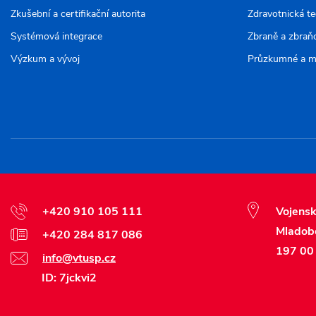
Zkušební a certifikační autorita
Zdravotnická t
Systémová integrace
Zbraně a zbraň
Výzkum a vývoj
Průzkumné a m
+420 910 105 111
Vojensk
Mladob
+420 284 817 086
197 00 
info@vtusp.cz
ID: 7jckvi2