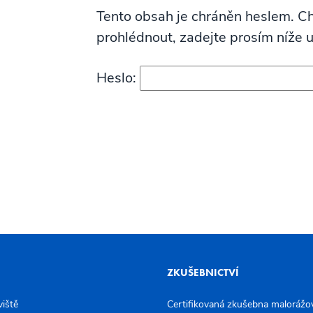
Tento obsah je chráněn heslem. Chc
prohlédnout, zadejte prosím níže 
Heslo:
ZKUŠEBNICTVÍ
viště
Certifikovaná zkušebna malorážov