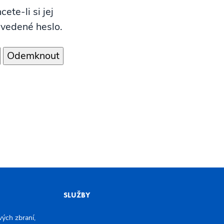
ete-li si jej
uvedené heslo.
SLUŽBY
ých zbraní,