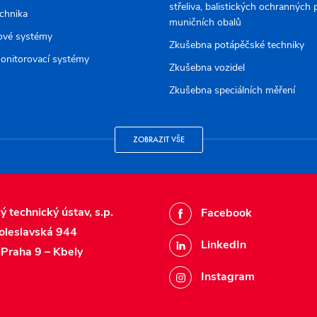
střeliva, balistických ochranných
echnika
muničních obalů
ové systémy
Zkušebna potápěčské techniky
onitorovací systémy
Zkušebna vozidel
Zkušebna speciálních měření
ZOBRAZIT VŠE
ý technický ústav, s.p.
Facebook
oleslavská 944
LinkedIn
Praha 9 – Kbely
Instagram