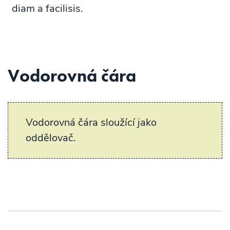
diam a facilisis.
Vodorovná čára
Vodorovná čára sloužící jako
oddělovač.