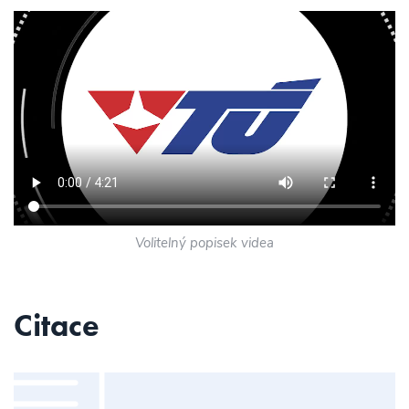
Volitelný popisek videa
Citace