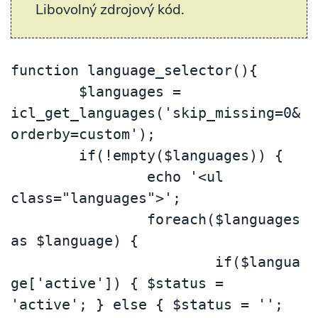
Libovolný zdrojový kód.
function language_selector(){

	$languages = 
icl_get_languages('skip_missing=0&
orderby=custom');

	if(!empty($languages)) {

		echo '<ul 
class="languages">';

		foreach($languages 
as $language) {

			if($langua
ge['active']) { $status = 
'active'; } else { $status = ''; 