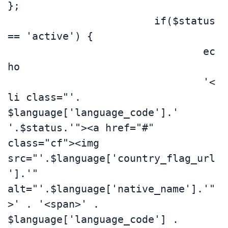
};

			if($status 
== 'active') {

				ec
ho 

				'<
li class="'. 
$language['language_code'].' 
'.$status.'"><a href="#" 
class="cf"><img 
src="'.$language['country_flag_url
'].'" 
alt="'.$language['native_name'].'"
>' . '<span>' . 
$language['language_code'] . 