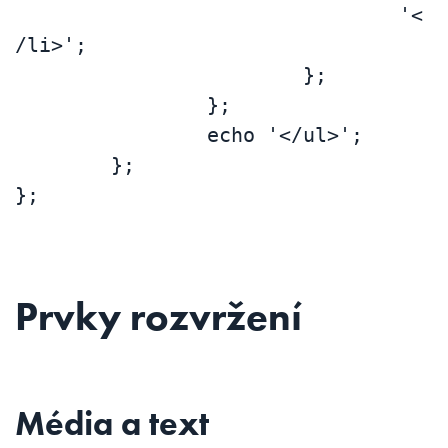
				'<
/li>';

			};

		};

		echo '</ul>';

	};

};
Prvky rozvržení
Média a text