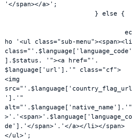
'</span></a>';

			} else {	
				ec
ho '<ul class="sub-menu"><span><li 
class="'.$language['language_code'
].$status. '"><a href="'. 
$language['url'].'" class="cf">
<img 
src="'.$language['country_flag_url
'].'" 
alt="'.$language['native_name'].'"
>'.'<span>'.$language['language_co
de'].'</span>'.'</a></li></span>
</ul>';
