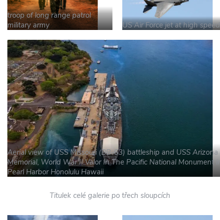
troop of long range patrol
military army
US Air Force jet at high speed
Aerial view of USS Missouri (BB-63) battleship and USS Arizona
Memorial, World War II Valor In The Pacific National Monument i
Pearl Harbor Honolulu Hawaii
Titulek celé galerie po třech sloupcích