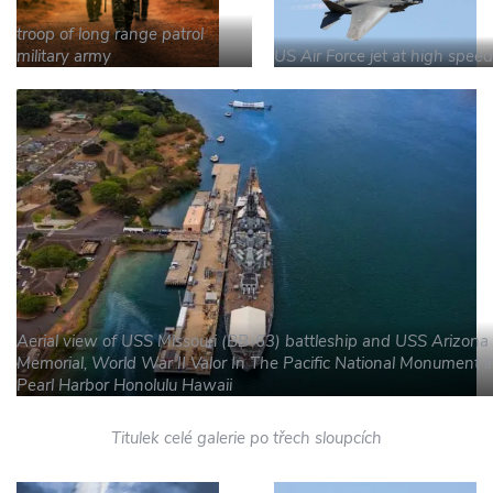
troop of long range patrol
military army
US Air Force jet at high speed
Aerial view of USS Missouri (BB-63) battleship and USS Arizona
Memorial, World War II Valor In The Pacific National Monument i
Pearl Harbor Honolulu Hawaii
Titulek celé galerie po třech sloupcích