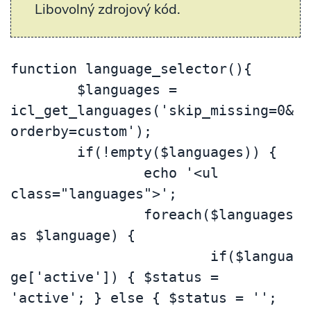
Libovolný zdrojový kód.
function language_selector(){

	$languages = 
icl_get_languages('skip_missing=0&
orderby=custom');

	if(!empty($languages)) {

		echo '<ul 
class="languages">';

		foreach($languages 
as $language) {

			if($langua
ge['active']) { $status = 
'active'; } else { $status = ''; 