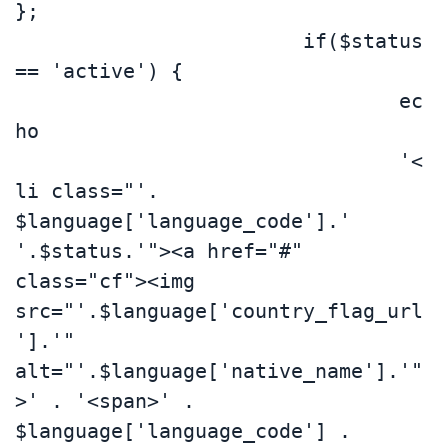
};

			if($status 
== 'active') {

				ec
ho 

				'<
li class="'. 
$language['language_code'].' 
'.$status.'"><a href="#" 
class="cf"><img 
src="'.$language['country_flag_url
'].'" 
alt="'.$language['native_name'].'"
>' . '<span>' . 
$language['language_code'] . 