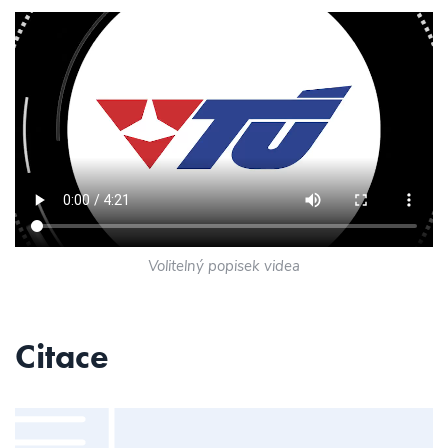
Volitelný popisek videa
Citace