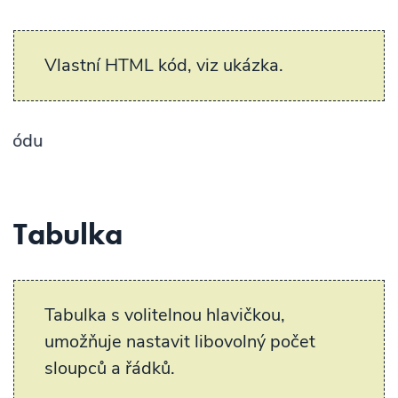
Vlastní HTML kód, viz ukázka.
Ukázka v
Tabulka
Tabulka s volitelnou hlavičkou,
umožňuje nastavit libovolný počet
sloupců a řádků.