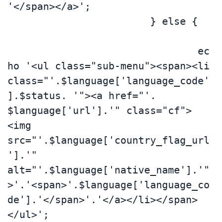
'</span></a>';

			} else {	
				ec
ho '<ul class="sub-menu"><span><li 
class="'.$language['language_code'
].$status. '"><a href="'. 
$language['url'].'" class="cf">
<img 
src="'.$language['country_flag_url
'].'" 
alt="'.$language['native_name'].'"
>'.'<span>'.$language['language_co
de'].'</span>'.'</a></li></span>
</ul>';
