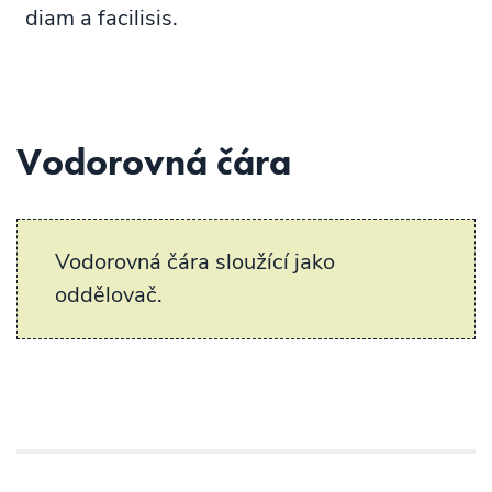
diam a facilisis.
Vodorovná čára
Vodorovná čára sloužící jako
oddělovač.