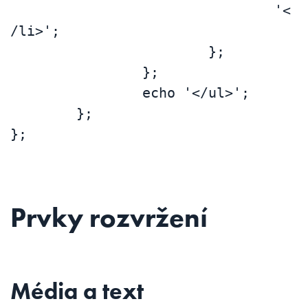
				'<
/li>';

			};

		};

		echo '</ul>';

	};

};
Prvky rozvržení
Média a text