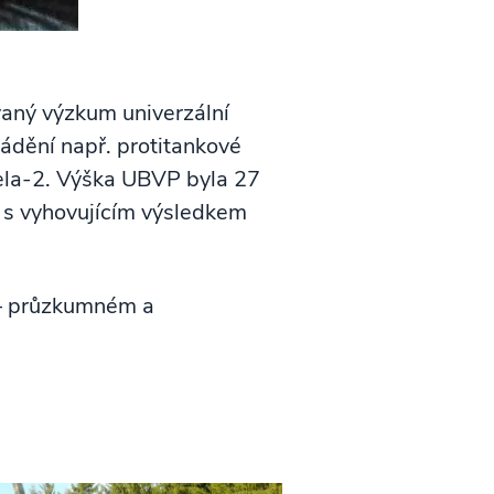
vaný výzkum univerzální
ádění např. protitankové
rela-2. Výška UBVP byla 27
o s vyhovujícím výsledkem
 – průzkumném a