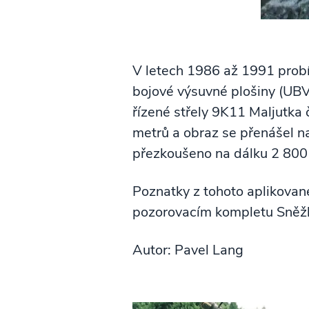
V letech 1986 až 1991 probí
bojové výsuvné plošiny (UBV
řízené střely 9K11 Maljutka
metrů a obraz se přenášel na
přezkoušeno na dálku 2 800
Poznatky z tohoto aplikova
pozorovacím kompletu Sně
Autor: Pavel Lang