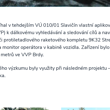
hal v tehdejším VÚ 010/01 Slavičín vlastní apliko
P) k dálkovému vyhledávání a sledování cílů a nav
 či protiletadlového raketového kompletu 9K32 St
 monitor operátora v kabině vozidla. Zařízení byl
 metrů ve VVP Brdy.
ného výzkumu byly využity při následném projektu
žka.