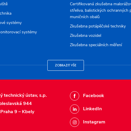
viště
Certifikovaná zkušebna malorážov
střeliva, balistických ochranných
echnika
muničních obalů
ové systémy
Zkušebna potápěčské techniky
onitorovací systémy
Zkušebna vozidel
Zkušebna speciálních měření
ZOBRAZIT VŠE
ý technický ústav, s.p.
Facebook
oleslavská 944
LinkedIn
Praha 9 – Kbely
Instagram