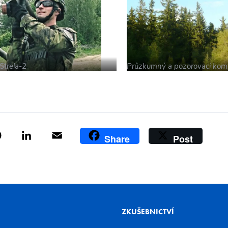
Strela-2
Průzkumný a pozorovací kom
ok
tter
Pinterest
LinkedIn
Email
Share
Post
ZKUŠEBNICTVÍ