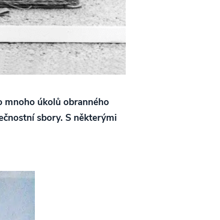
áno mnoho úkolů obranného
ečnostní sbory. S některými