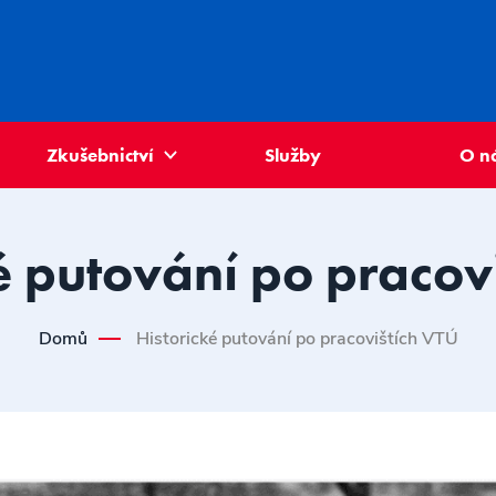
Zkušebnictví
Služby
O n
é putování po pracov
Domů
Historické putování po pracovištích VTÚ