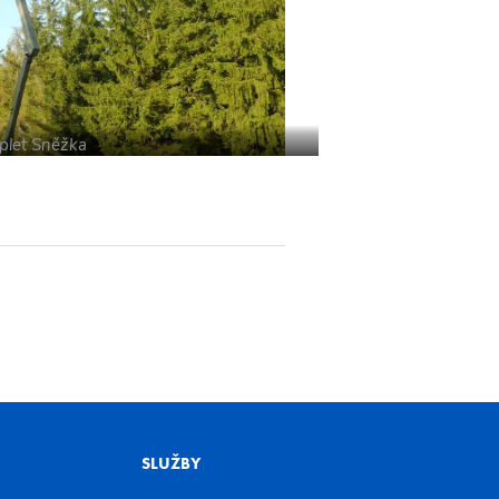
plet Sněžka
SLUŽBY