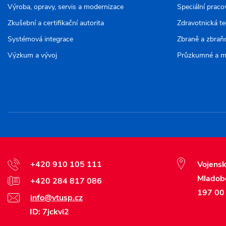
Výroba, opravy, servis a modernizace
Speciální praco
Zkušební a certifikační autorita
Zdravotnická t
Systémová integrace
Zbraně a zbraň
Výzkum a vývoj
Průzkumné a m
+420 910 105 111
Vojensk
Mladob
+420 284 817 086
197 00 
info@vtusp.cz
ID: 7jckvi2