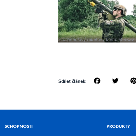
Protiletadlový raketový komplet 9K32 
Facebo
Twi
Sdílet článek:
SCHOPNOSTI
PRODUKTY