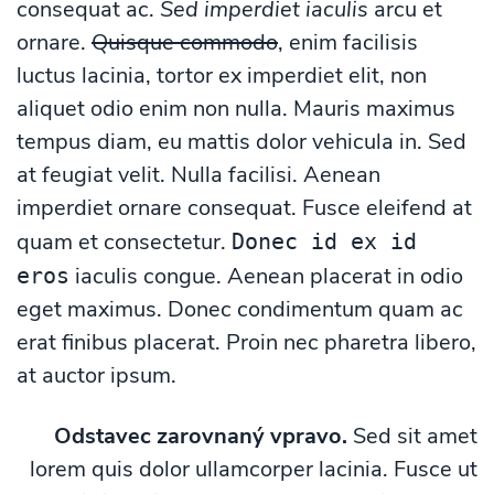
consequat ac.
Sed imperdiet iaculis
arcu et
ornare.
Quisque commodo
, enim facilisis
luctus lacinia, tortor ex imperdiet elit, non
aliquet odio enim non nulla. Mauris maximus
tempus diam, eu mattis dolor vehicula in. Sed
at feugiat velit. Nulla facilisi. Aenean
imperdiet ornare consequat. Fusce eleifend at
quam et consectetur.
Donec id ex id
iaculis congue. Aenean placerat in odio
eros
eget maximus. Donec condimentum quam ac
erat finibus placerat. Proin nec pharetra libero,
at auctor ipsum.
Odstavec zarovnaný vpravo.
Sed sit amet
lorem quis dolor ullamcorper lacinia. Fusce ut