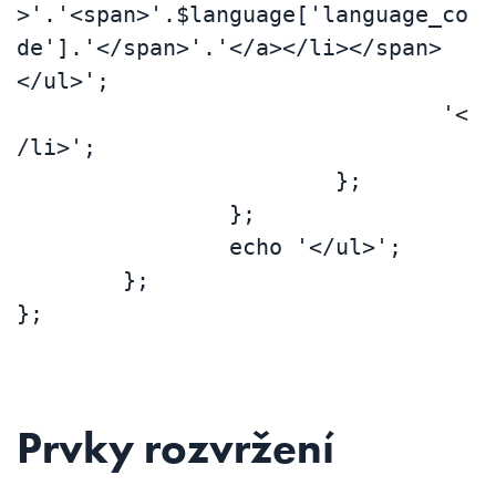
>'.'<span>'.$language['language_co
de'].'</span>'.'</a></li></span>
</ul>';

				'<
/li>';

			};

		};

		echo '</ul>';

	};

};
Prvky rozvržení