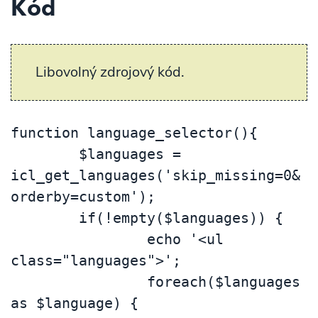
Kód
Libovolný zdrojový kód.
function language_selector(){

	$languages = 
icl_get_languages('skip_missing=0&
orderby=custom');

	if(!empty($languages)) {

		echo '<ul 
class="languages">';

		foreach($languages 
as $language) {
