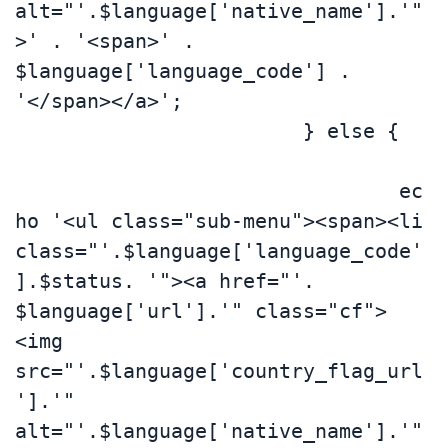
alt="'.$language['native_name'].'"
>' . '<span>' . 
$language['language_code'] . 
'</span></a>';

			} else {	
				ec
ho '<ul class="sub-menu"><span><li 
class="'.$language['language_code'
].$status. '"><a href="'. 
$language['url'].'" class="cf">
<img 
src="'.$language['country_flag_url
'].'" 
alt="'.$language['native_name'].'"