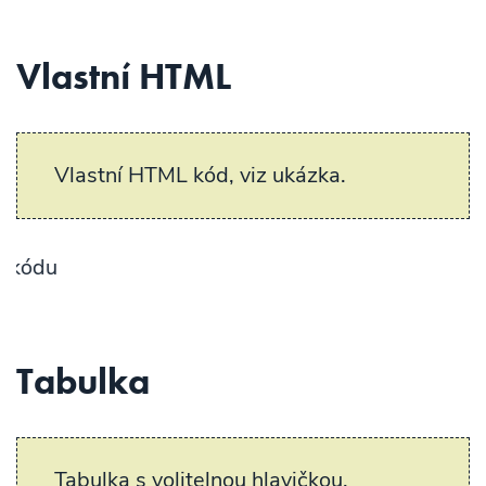
Vlastní HTML
Vlastní HTML kód, viz ukázka.
Ukázka v
Tabulka
Tabulka s volitelnou hlavičkou,