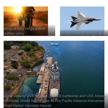
troop of long range patrol
military army
US Air Force jet at high speed
Aerial view of USS Missouri (BB-63) battleship and USS Arizona
Memorial, World War II Valor In The Pacific National Monument i
Pearl Harbor Honolulu Hawaii