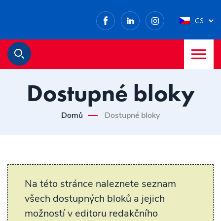
Facebook
LinkedIn
Instagram
CS
M
Hledat
Dostupné bloky
Domů
Dostupné bloky
Na této stránce naleznete seznam
všech dostupných bloků a jejich
možností v editoru redakčního