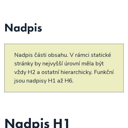
Nadpis
Nadpis části obsahu. V rámci statické
stránky by nejvyšší úrovní měla být
vždy H2 a ostatní hierarchicky. Funkční
jsou nadpisy H1 až H6.
Nadpis H1