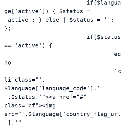
			if($langua
ge['active']) { $status = 
'active'; } else { $status = ''; 
};

			if($status 
== 'active') {

				ec
ho 

				'<
li class="'. 
$language['language_code'].' 
'.$status.'"><a href="#" 
class="cf"><img 
src="'.$language['country_flag_url
'].'" 