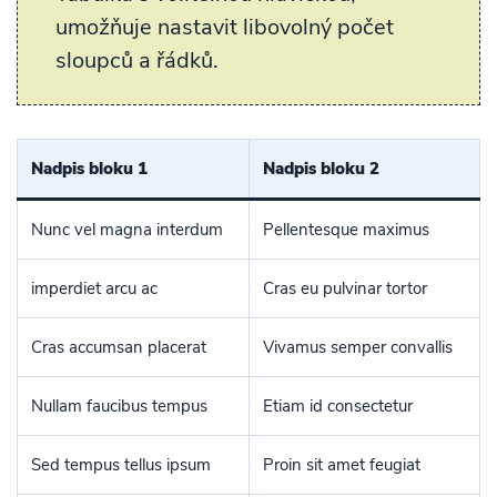
umožňuje nastavit libovolný počet
sloupců a řádků.
Nadpis bloku 1
Nadpis bloku 2
Nunc vel magna interdum
Pellentesque maximus
imperdiet arcu ac
Cras eu pulvinar tortor
Cras accumsan placerat
Vivamus semper convallis
Nullam faucibus tempus
Etiam id consectetur
Sed tempus tellus ipsum
Proin sit amet feugiat