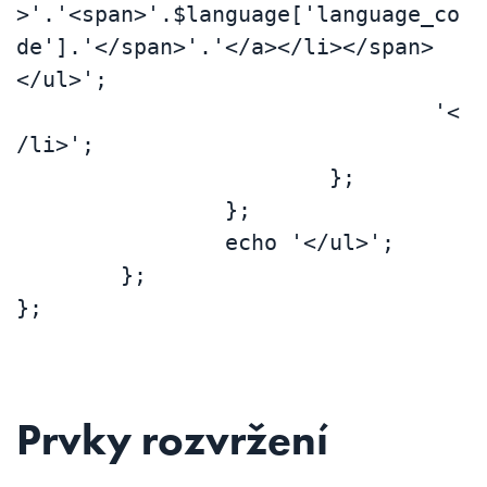
>'.'<span>'.$language['language_co
de'].'</span>'.'</a></li></span>
</ul>';

				'<
/li>';

			};

		};

		echo '</ul>';

	};

};
Prvky rozvržení