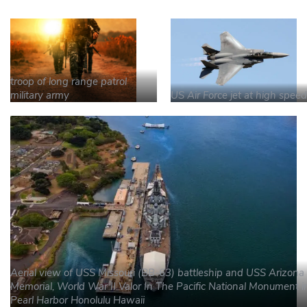
troop of long range patrol
military army
US Air Force jet at high speed
Aerial view of USS Missouri (BB-63) battleship and USS Arizona
Memorial, World War II Valor In The Pacific National Monument i
Pearl Harbor Honolulu Hawaii