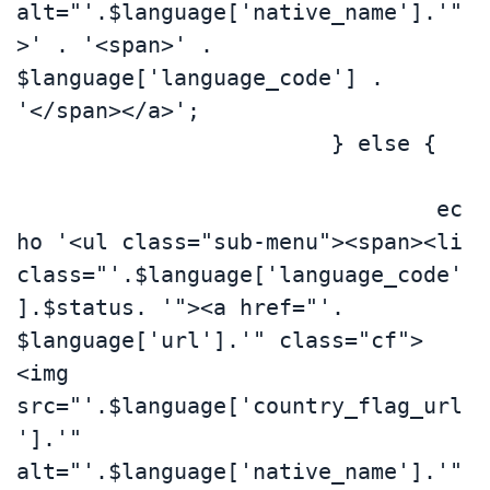
alt="'.$language['native_name'].'"
>' . '<span>' . 
$language['language_code'] . 
'</span></a>';

			} else {	
				ec
ho '<ul class="sub-menu"><span><li 
class="'.$language['language_code'
].$status. '"><a href="'. 
$language['url'].'" class="cf">
<img 
src="'.$language['country_flag_url
'].'" 
alt="'.$language['native_name'].'"