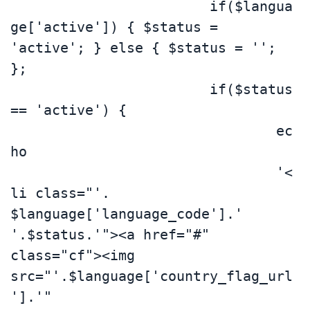
			if($langua
ge['active']) { $status = 
'active'; } else { $status = ''; 
};

			if($status 
== 'active') {

				ec
ho 

				'<
li class="'. 
$language['language_code'].' 
'.$status.'"><a href="#" 
class="cf"><img 
src="'.$language['country_flag_url
'].'" 