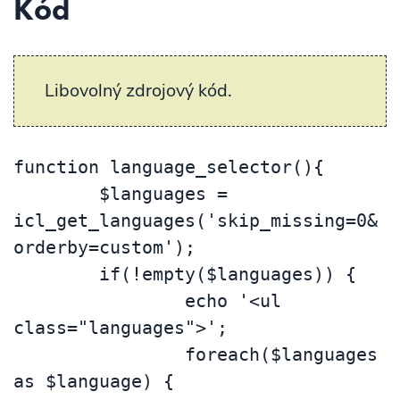
Kód
Libovolný zdrojový kód.
function language_selector(){

	$languages = 
icl_get_languages('skip_missing=0&
orderby=custom');

	if(!empty($languages)) {

		echo '<ul 
class="languages">';

		foreach($languages 
as $language) {
