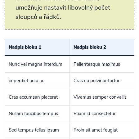
umožňuje nastavit libovolný počet
sloupců a řádků.
Nadpis bloku 1
Nadpis bloku 2
Nunc vel magna interdum
Pellentesque maximus
imperdiet arcu ac
Cras eu pulvinar tortor
Cras accumsan placerat
Vivamus semper convallis
Nullam faucibus tempus
Etiam id consectetur
Sed tempus tellus ipsum
Proin sit amet feugiat