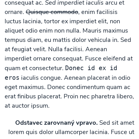
consequat ac.
Sed imperdiet iaculis
arcu et
ornare.
Quisque commodo
, enim facilisis
luctus lacinia, tortor ex imperdiet elit, non
aliquet odio enim non nulla. Mauris maximus
tempus diam, eu mattis dolor vehicula in. Sed
at feugiat velit. Nulla facilisi. Aenean
imperdiet ornare consequat. Fusce eleifend at
quam et consectetur.
Donec id ex id
iaculis congue. Aenean placerat in odio
eros
eget maximus. Donec condimentum quam ac
erat finibus placerat. Proin nec pharetra libero,
at auctor ipsum.
Odstavec zarovnaný vpravo.
Sed sit amet
lorem quis dolor ullamcorper lacinia. Fusce ut