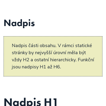
Nadpis
Nadpis části obsahu. V rámci statické
stránky by nejvyšší úrovní měla být
vždy H2 a ostatní hierarchicky. Funkční
jsou nadpisy H1 až H6.
Nadpis H1