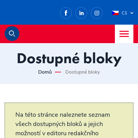
Facebook
LinkedIn
Instagram
CS
M
Hledat
Dostupné bloky
Domů
Dostupné bloky
Na této stránce naleznete seznam
všech dostupných bloků a jejich
možností v editoru redakčního