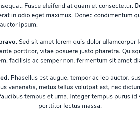
sequat. Fusce eleifend at quam et consectetur.
D
erat in odio eget maximus. Donec condimentum qua
 auctor ipsum.
pravo.
Sed sit amet lorem quis dolor ullamcorper lac
nte porttitor, vitae posuere justo pharetra. Quisqu
em, facilisis ac semper non, fermentum sit amet d
ed.
Phasellus est augue, tempor ac leo auctor, su
ius venenatis, metus tellus volutpat est, nec dictu
faucibus tempus et urna. Integer tempus purus id
porttitor lectus massa.