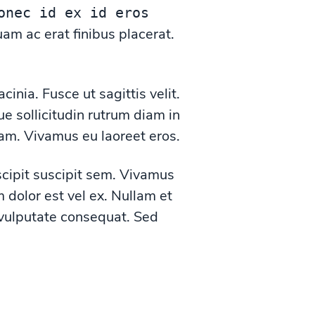
onec id ex id eros
m ac erat finibus placerat.
inia. Fusce ut sagittis velit.
e sollicitudin rutrum diam in
iam. Vivamus eu laoreet eros.
scipit suscipit sem. Vivamus
m dolor est vel ex. Nullam et
 vulputate consequat. Sed