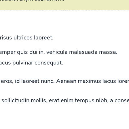
isus ultrices laoreet.
emper quis dui in, vehicula malesuada massa.
acus pulvinar consequat.
ros, id laoreet nunc. Aenean maximus lacus lorem, 
c sollicitudin mollis, erat enim tempus nibh, a cons