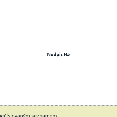
Nadpis H5
 nečíslovaným seznamem.