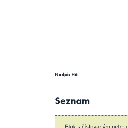
Nadpis H6
Seznam
Blok s číslovaným nebo