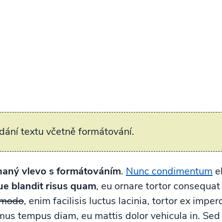
dání textu včetně formátování.
naný vlevo s formátováním
.
Nunc condimentum
el
e blandit risus quam
, eu ornare tortor consequat
mmodo
, enim facilisis luctus lacinia, tortor ex imper
s tempus diam, eu mattis dolor vehicula in. Sed at 