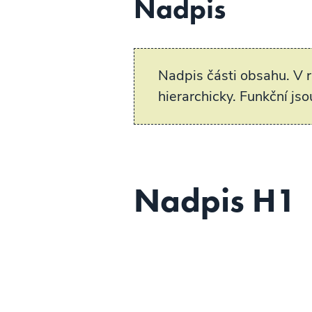
Nadpis
Nadpis části obsahu. V r
hierarchicky. Funkční js
Nadpis H1