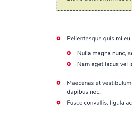
Pellentesque quis mi eu r
Nulla magna nunc, s
Nam eget lacus vel l
Maecenas et vestibulum e
dapibus nec.
Fusce convallis, ligula a