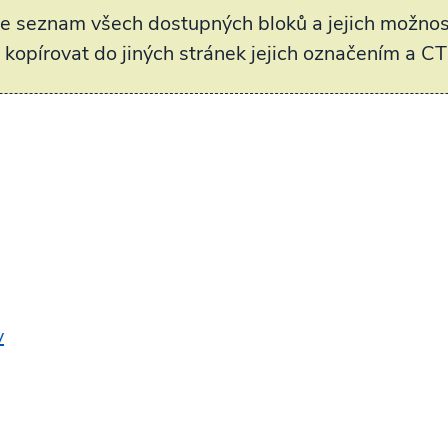
te seznam všech dostupných bloků a jejich možnost
kopírovat do jiných stránek jejich označením a CT
v