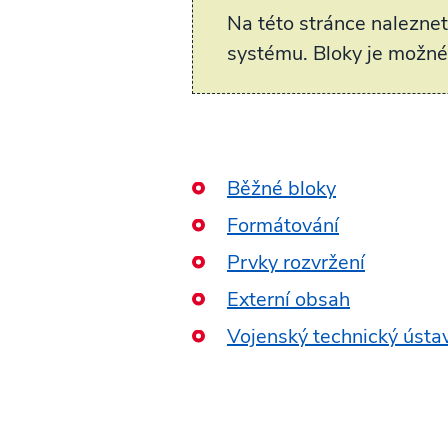
Na této stránce nalezne
systému. Bloky je možné 
Běžné bloky
Formátování
Prvky rozvržení
Externí obsah
Vojenský technický ústa