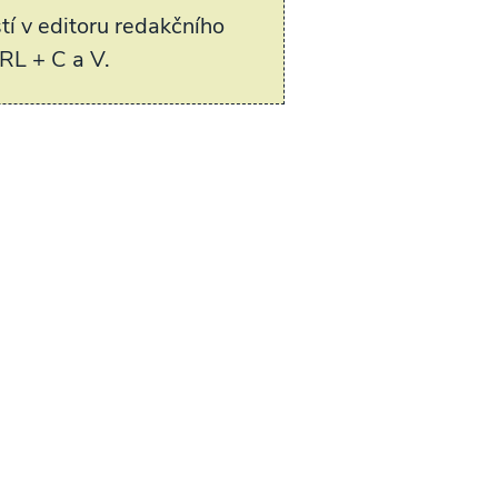
í v editoru redakčního
RL + C a V.