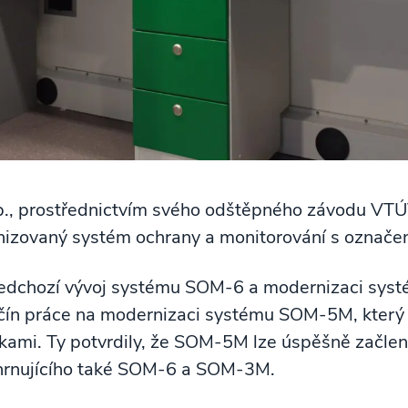
.p., prostřednictvím svého odštěpného závodu VTÚ
ernizovaný systém ochrany a monitorování s ozna
ředchozí vývoj systému SOM-6 a modernizaci sys
čín práce na modernizaci systému SOM-5M, který 
kami. Ty potvrdily, že SOM-5M lze úspěšně začlen
hrnujícího také SOM-6 a SOM-3M.