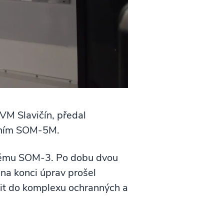
VM Slavičín, předal
čením SOM-5M.
tému SOM-3. Po dobu dvou
na konci úprav prošel
it do komplexu ochranných a