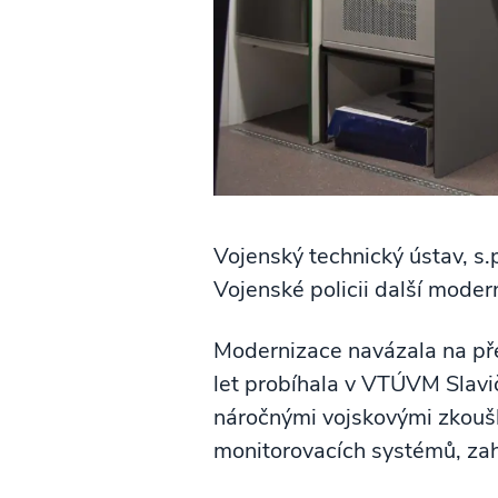
Vojenský technický ústav, s
Vojenské policii další mod
Modernizace navázala na p
let probíhala v VTÚVM Slavi
náročnými vojskovými zkouš
monitorovacích systémů, za