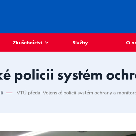
Zkušebnictví
Služby
O n
é policii systém och
ů
VTÚ předal Vojenské policii systém ochrany a monitor