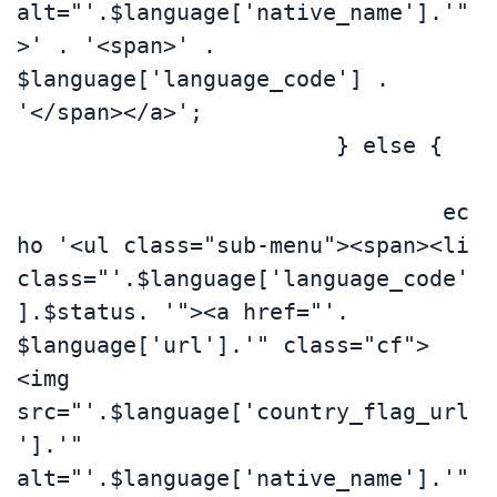
alt="'.$language['native_name'].'"
>' . '<span>' . 
$language['language_code'] . 
'</span></a>';

			} else {	
				ec
ho '<ul class="sub-menu"><span><li 
class="'.$language['language_code'
].$status. '"><a href="'. 
$language['url'].'" class="cf">
<img 
src="'.$language['country_flag_url
'].'" 
alt="'.$language['native_name'].'"