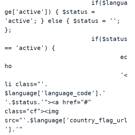
			if($langua
ge['active']) { $status = 
'active'; } else { $status = ''; 
};

			if($status 
== 'active') {

				ec
ho 

				'<
li class="'. 
$language['language_code'].' 
'.$status.'"><a href="#" 
class="cf"><img 
src="'.$language['country_flag_url
'].'" 