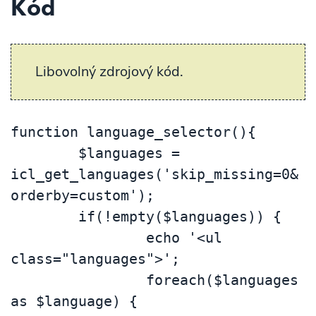
Kód
Libovolný zdrojový kód.
function language_selector(){

	$languages = 
icl_get_languages('skip_missing=0&
orderby=custom');

	if(!empty($languages)) {

		echo '<ul 
class="languages">';

		foreach($languages 
as $language) {
