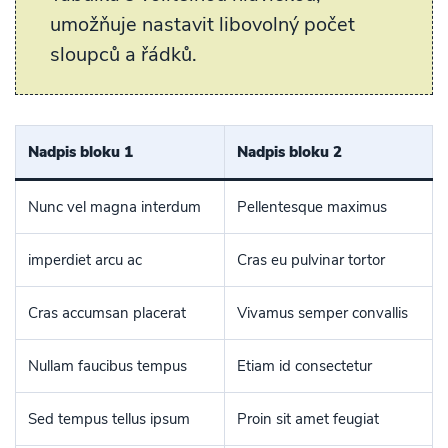
umožňuje nastavit libovolný počet
sloupců a řádků.
Nadpis bloku 1
Nadpis bloku 2
Nunc vel magna interdum
Pellentesque maximus
imperdiet arcu ac
Cras eu pulvinar tortor
Cras accumsan placerat
Vivamus semper convallis
Nullam faucibus tempus
Etiam id consectetur
Sed tempus tellus ipsum
Proin sit amet feugiat