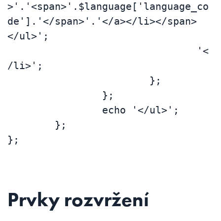
>'.'<span>'.$language['language_co
de'].'</span>'.'</a></li></span>
</ul>';

				'<
/li>';

			};

		};

		echo '</ul>';

	};

};
Prvky rozvržení