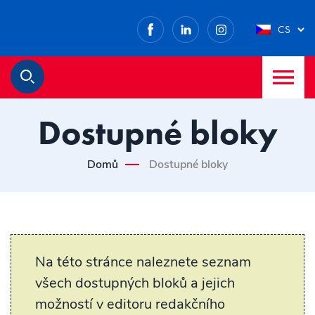
Facebook
LinkedIn
Instagram
CS
M
Hledat
Dostupné bloky
Domů
Dostupné bloky
Na této stránce naleznete seznam
všech dostupných bloků a jejich
možností v editoru redakčního