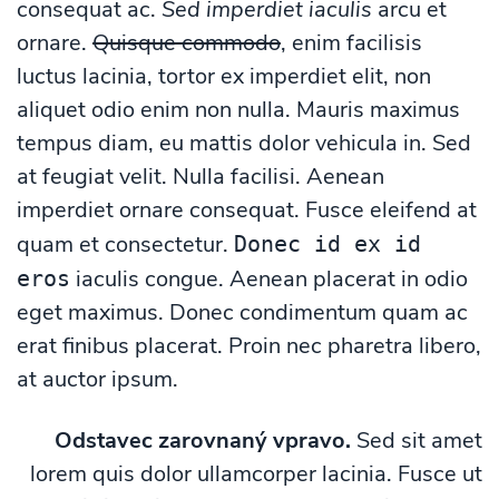
consequat ac.
Sed imperdiet iaculis
arcu et
ornare.
Quisque commodo
, enim facilisis
luctus lacinia, tortor ex imperdiet elit, non
aliquet odio enim non nulla. Mauris maximus
tempus diam, eu mattis dolor vehicula in. Sed
at feugiat velit. Nulla facilisi. Aenean
imperdiet ornare consequat. Fusce eleifend at
quam et consectetur.
Donec id ex id
iaculis congue. Aenean placerat in odio
eros
eget maximus. Donec condimentum quam ac
erat finibus placerat. Proin nec pharetra libero,
at auctor ipsum.
Odstavec zarovnaný vpravo.
Sed sit amet
lorem quis dolor ullamcorper lacinia. Fusce ut