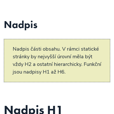
Nadpis
Nadpis části obsahu. V rámci statické
stránky by nejvyšší úrovní měla být
vždy H2 a ostatní hierarchicky. Funkční
jsou nadpisy H1 až H6.
Nadpis H1