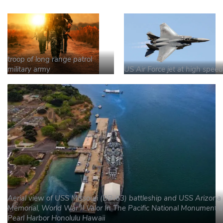
troop of long range patrol
military army
US Air Force jet at high speed
Aerial view of USS Missouri (BB-63) battleship and USS Arizona
Memorial, World War II Valor In The Pacific National Monument i
Pearl Harbor Honolulu Hawaii