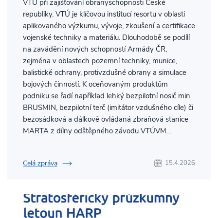
VTÚ při zajišťování obranyschopnosti České
republiky. VTÚ je klíčovou institucí resortu v oblasti
aplikovaného výzkumu, vývoje, zkoušení a certifikace
vojenské techniky a materiálu. Dlouhodobě se podílí
na zavádění nových schopností Armády ČR,
zejména v oblastech pozemní techniky, munice,
balistické ochrany, protivzdušné obrany a simulace
bojových činností. K oceňovaným produktům
podniku se řadí například lehký bezpilotní nosič min
BRUSMIN, bezpilotní terč (imitátor vzdušného cíle) či
bezosádková a dálkově ovládaná zbraňová stanice
MARTA z dílny odštěpného závodu VTÚVM…
Celá zpráva
15.4.2026