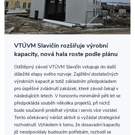
VTÚVM Slavičín rozšiřuje výrobní
kapacity, nová hala roste podle plánu
Odštěpný závod VTÚVM Slavičín vstupuje do další
důležité etapy svého rozvoje. Zajištění dostatečných
výrobních kapacit je totiž základním předpokladem
pro úspěšné zvládnutí zakázek, které závod čekají v
následujících letech. V horizontu minimálně pěti let se
předpokládá souběh několika projektů, při nichž
bude současně probíhat výroba i servis více vozidel.
Tento očekávaný nárůst aktivit si vyžádal strategické
rozhodnutí. Vzhledem k tomu, že dosavadní kapacity
již neodpovídaly budoucím potřebám, rozhodl se