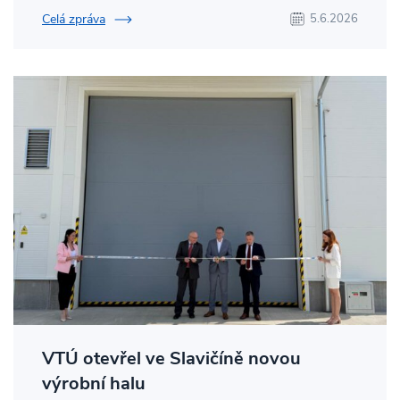
Celá zpráva
5.6.2026
VTÚ otevřel ve Slavičíně novou
výrobní halu