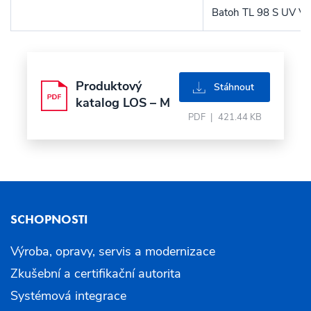
Batoh TL 98 S UV 
Produktový
pdf
Stáhnout
katalog LOS – M
PDF
|
421.44 KB
SCHOPNOSTI
Výroba, opravy, servis a modernizace
Zkušební a certifikační autorita
Systémová integrace