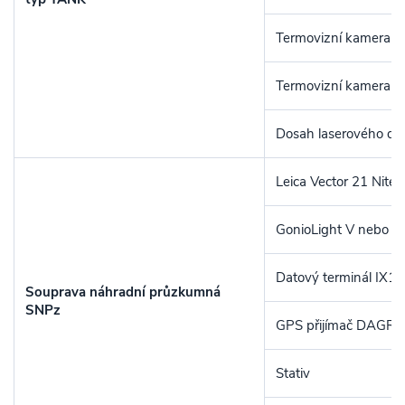
Termovizní kamera r
Termovizní kamera id
Dosah laserového dá
Leica Vector 21 Nite
GonioLight V nebo 
Datový terminál IX
Souprava náhradní průzkumná
SNPz
GPS přijímač DAGR
Stativ