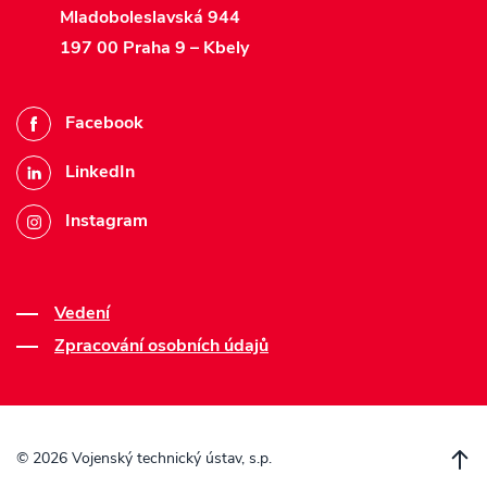
Mladoboleslavská 944
197 00 Praha 9 – Kbely
Facebook
LinkedIn
Instagram
Vedení
Zpracování osobních údajů
©
2026 Vojenský technický ústav, s.p.
P