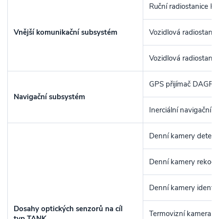
Ruční radiostanice 
Vnější komunikační subsystém
Vozidlová radiostani
Vozidlová radiostani
GPS přijímač DAGR
Navigační subsystém
Inerciální navigační
Denní kamery detek
Denní kamery rekog
Denní kamery identif
Dosahy optických senzorů na cíl
Termovizní kamera d
typ TANK