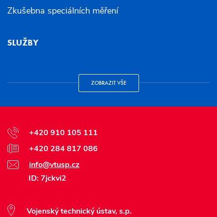
Zkušebna speciálních měření
SLUŽBY
ZOBRAZIT VŠE
+420 910 105 111
+420 284 817 086
info@vtusp.cz
ID: 7jckvi2
Vojenský technický ústav, s.p.