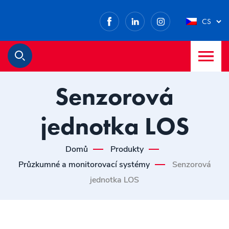
Facebook
LinkedIn
Instagram
CS
M
Hledat
Senzorová
jednotka LOS
Domů
Produkty
Průzkumné a monitorovací systémy
Senzorová
jednotka LOS