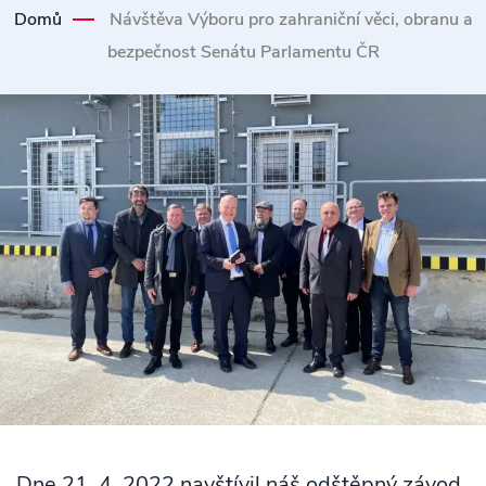
Domů
Návštěva Výboru pro zahraniční věci, obranu a
bezpečnost Senátu Parlamentu ČR
Dne 21. 4. 2022 navštívil náš odštěpný závod