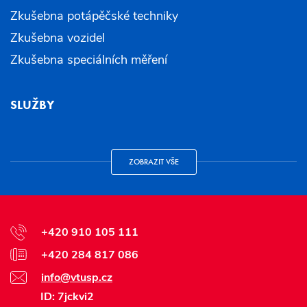
Zkušebna potápěčské techniky
Zkušebna vozidel
Zkušebna speciálních měření
SLUŽBY
ZOBRAZIT VŠE
+420 910 105 111
+420 284 817 086
info@vtusp.cz
ID: 7jckvi2