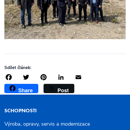
Sdílet článek:
Facebook
Twitter
Pinterest
LinkedIn
Email
Share
Post
SCHOPNOSTI
Výroba, opravy, servis a modernizace