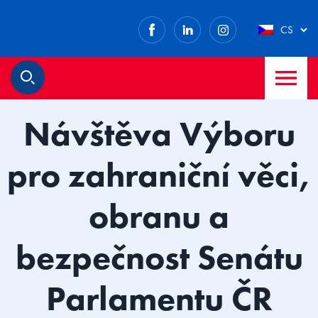
Facebook
LinkedIn
Instagram
CS
M
Hledat
Návštěva Výboru
pro zahraniční věci,
obranu a
bezpečnost Senátu
Parlamentu ČR