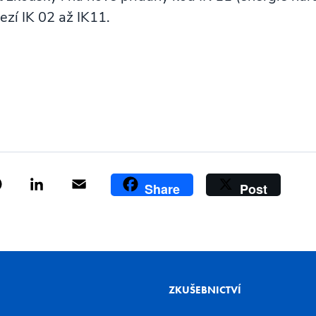
ezí IK 02 až IK11.
ok
tter
Pinterest
LinkedIn
Email
Share
Post
ZKUŠEBNICTVÍ