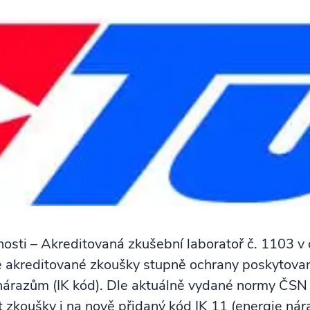
nosti – Akreditovaná zkušební laboratoř č. 1103
 akreditované zkoušky stupně ochrany poskytované
nárazům (IK kód). Dle aktuálně vydané normy Č
zkoušky i na nově přidaný kód IK 11 (energie nára