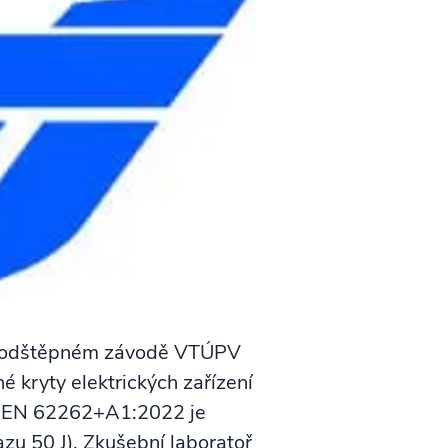
 v odštěpném závodě VTÚPV
 kryty elektrických zařízení
SN EN 62262+A1:2022 je
zu 50 J). Zkušební laboratoř