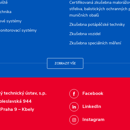
viště
Certifikovaná zkušebna malorážov
střeliva, balistických ochranných
echnika
muničních obalů
ové systémy
Zkušebna potápěčské techniky
onitorovací systémy
Zkušebna vozidel
Zkušebna speciálních měření
ZOBRAZIT VŠE
ý technický ústav, s.p.
Facebook
oleslavská 944
LinkedIn
Praha 9 – Kbely
Instagram