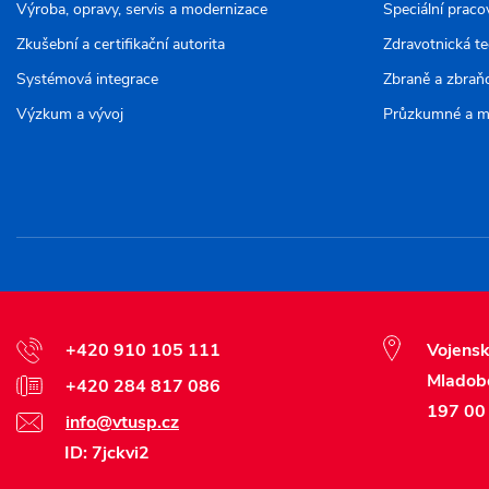
Výroba, opravy, servis a modernizace
Speciální praco
Zkušební a certifikační autorita
Zdravotnická t
Systémová integrace
Zbraně a zbraň
Výzkum a vývoj
Průzkumné a m
+420 910 105 111
Vojensk
Mladob
+420 284 817 086
197 00 
info@vtusp.cz
ID: 7jckvi2