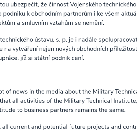
ou ubezpečit, že činnost Vojenského technického ú
ho podniku k obchodním partnerům i ke všem aktuál
ektům a smluvním vztahům se nemění.
echnického ústavu, s. p. je i nadále spolupracova
e na vytváření nejen nových obchodních příležitostí
ráce, jíž si státní podnik cení.
ot of news in the media about the Military Technica
at all activities of the Military Technical Institute
attitude to business partners remains the same.
all current and potential future projects and contr