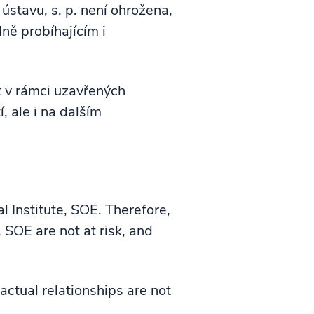
stavu, s. p. není ohrožena,
ně probíhajícím i
t v rámci uzavřených
, ale i na dalším
l Institute, SOE. Therefore,
, SOE are not at risk, and
actual relationships are not