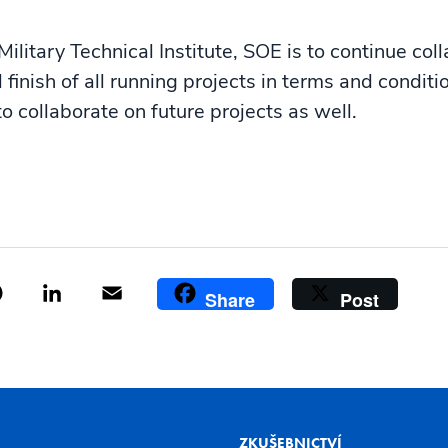
Military Technical Institute, SOE is to continue col
 finish of all running projects in terms and condit
o collaborate on future projects as well.
ok
tter
Pinterest
LinkedIn
Email
Share
Post
ZKUŠEBNICTVÍ