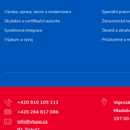
Výroba, opravy, servis a modernizace
Speciální praco
Zkušební a certifikační autorita
Zdravotnická t
Systémová integrace
Zbraně a zbraň
Výzkum a vývoj
Průzkumné a m
+420 910 105 111
Vojensk
Mladob
+420 284 817 086
197 00 
info@vtusp.cz
ID: 7jckvi2