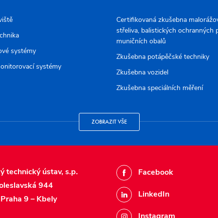
viště
Certifikovaná zkušebna malorážov
střeliva, balistických ochranných
echnika
muničních obalů
ové systémy
Zkušebna potápěčské techniky
onitorovací systémy
Zkušebna vozidel
Zkušebna speciálních měření
ZOBRAZIT VŠE
ý technický ústav, s.p.
Facebook
oleslavská 944
LinkedIn
Praha 9 – Kbely
Instagram