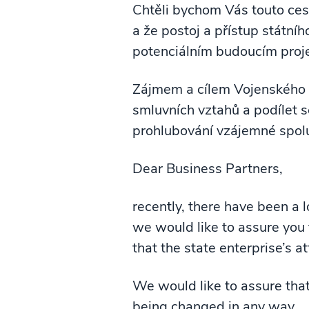
Chtěli bychom Vás touto cest
a že postoj a přístup státní
potenciálním budoucím proj
Zájmem a cílem Vojenského t
smluvních vztahů a podílet s
prohlubování vzájemné spolup
Dear Business Partners,
recently, there have been a l
we would like to assure you th
that the state enterprise’s 
We would like to assure that 
being changed in any way.