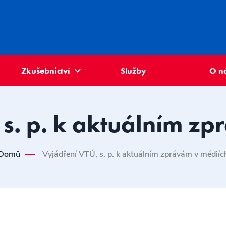
Zkušebnictví
Služby
O n
s. p. k aktuálním z
Domů
Vyjádření VTÚ, s. p. k aktuálním zprávám v médiíc