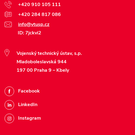
+420 910 105 111
+420 284 817 086
info@vtusp.cz
ID: 7jckvi2
Vojenský technický ústav, s.p.
Mladoboleslavská 944
197 00 Praha 9 – Kbely
Facebook
LinkedIn
Instagram