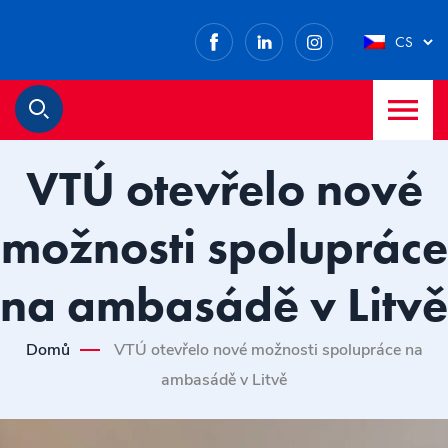
Facebook
LinkedIn
Instagram
CS
M
Hledat
VTÚ otevřelo nové
možnosti spolupráce
na ambasádě v Litvě
Domů
VTÚ otevřelo nové možnosti spolupráce na
ambasádě v Litvě