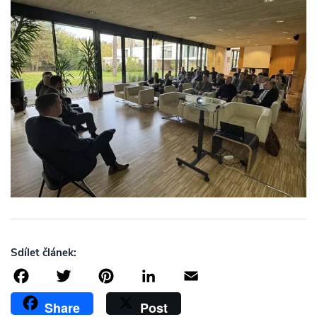
Sdílet článek:
Facebook
Twitter
Pinterest
LinkedIn
Email
Share
Post