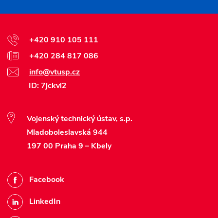
+420 910 105 111
+420 284 817 086
info@vtusp.cz
ID: 7jckvi2
Vojenský technický ústav, s.p.
Mladoboleslavská 944
197 00 Praha 9 – Kbely
Facebook
LinkedIn