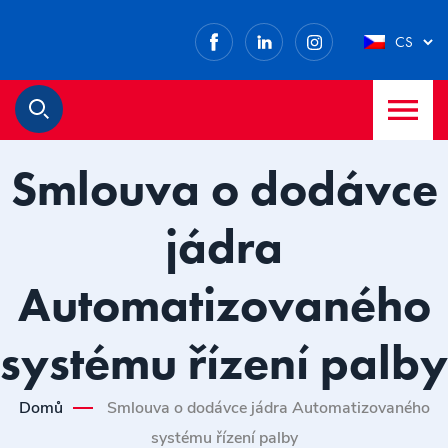
Facebook
LinkedIn
Instagram
CS
M
Hledat
Smlouva o dodávce
jádra
Automatizovaného
systému řízení palby
Domů
Smlouva o dodávce jádra Automatizovaného
systému řízení palby