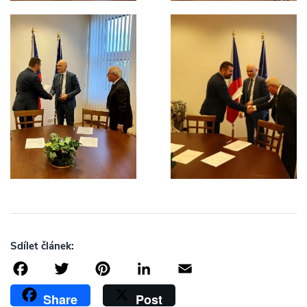
Sdílet článek:
Facebook
Twitter
Pinterest
LinkedIn
Email
Share
Post