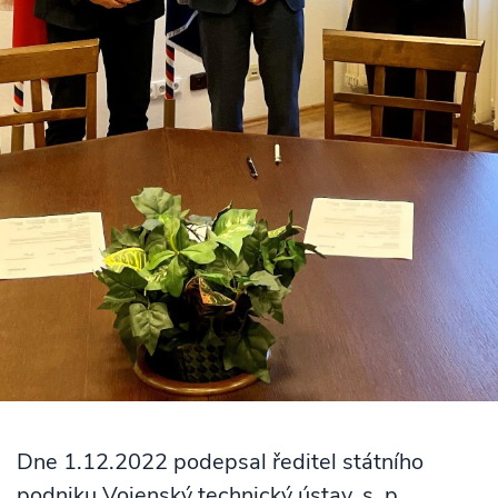
Dne 1.12.2022 podepsal ředitel státního
podniku Vojenský technický ústav, s. p.