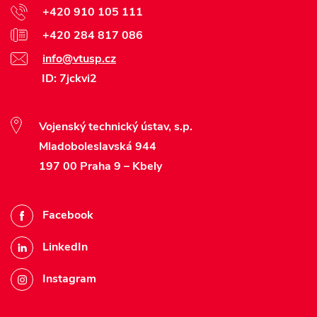
+420 910 105 111
+420 284 817 086
info@vtusp.cz
ID: 7jckvi2
Vojenský technický ústav, s.p.
Mladoboleslavská 944
197 00 Praha 9 – Kbely
Facebook
LinkedIn
Instagram