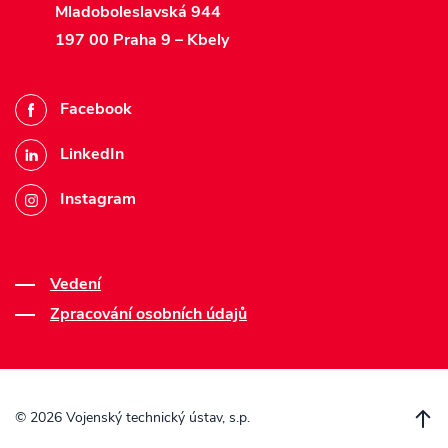
Mladoboleslavská 944
197 00 Praha 9 – Kbely
Facebook
LinkedIn
Instagram
Vedení
Zpracování osobních údajů
©
2026 Vojenský technický ústav, s.p.
P