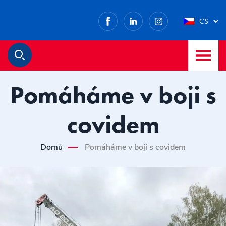
Facebook
LinkedIn
Instagram
CS
M
Hledat
Pomáháme v boji s
covidem
Domů
Pomáháme v boji s covidem