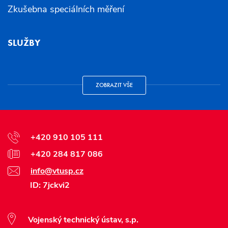
Zkušebna speciálních měření
SLUŽBY
ZOBRAZIT VŠE
+420 910 105 111
+420 284 817 086
info@vtusp.cz
ID: 7jckvi2
Vojenský technický ústav, s.p.