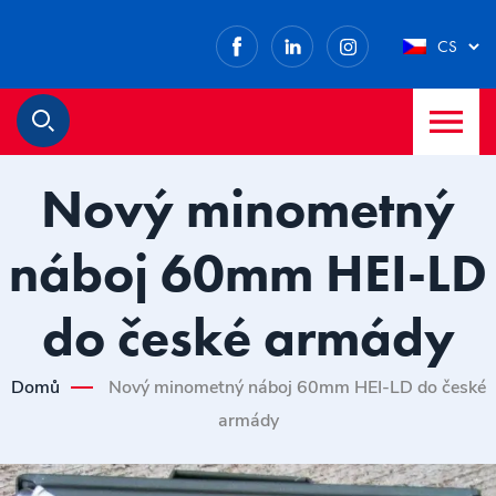
Facebook
LinkedIn
Instagram
CS
M
Hledat
Nový minometný
náboj 60mm HEI-LD
do české armády
Domů
Nový minometný náboj 60mm HEI-LD do české
armády