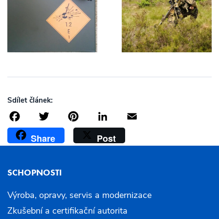
Sdílet článek:
Facebook
Twitter
Pinterest
LinkedIn
Email
Share
Post
SCHOPNOSTI
Výroba, opravy, servis a modernizace
Zkušební a certifikační autorita