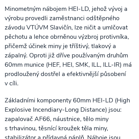
Minometným nábojem HEI-LD, jehož vývoj a
výrobu provedli zaměstnanci odštěpného
závodu VTÚVM Slavičín, lze ničit a umlčovat
pěchotu a lehce obrněnou výzbroj protivníka,
přičemž účinek miny je tříštivý, tlakový a
zápalný. Oproti již dříve používaným druhům
60mm munice (HEF, HEI, SMK, ILL, ILL-IR) má
prodloužený dostřel a efektivnější působení
v cíli.
Základními komponenty 60mm HEI-LD (High
Explosive Incendiary-Long Distance) jsou:
zapalovač AF66, náustnice, tělo miny
s trhavinou, těsnící kroužek těla miny,
stabilizátor a přídavná náplň. Náboje jsou