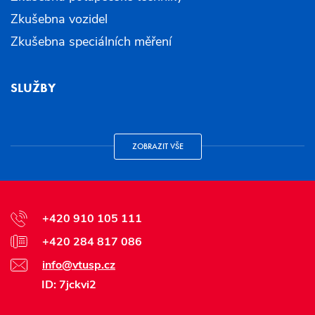
Zkušebna vozidel
Zkušebna speciálních měření
SLUŽBY
ZOBRAZIT VŠE
+420 910 105 111
+420 284 817 086
info@vtusp.cz
ID: 7jckvi2