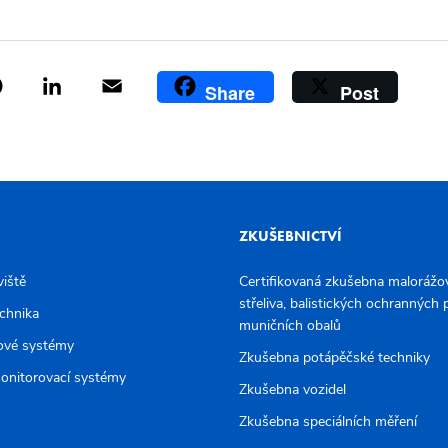
ok
tter
Pinterest
LinkedIn
Email
Share
Post
ZKUŠEBNICTVÍ
viště
Certifikovaná zkušebna malorážov
střeliva, balistických ochranných
echnika
muničních obalů
ové systémy
Zkušebna potápěčské techniky
onitorovací systémy
Zkušebna vozidel
Zkušebna speciálních měření