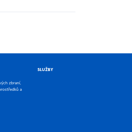
SLUŽBY
ých zbraní,
 prostředků a