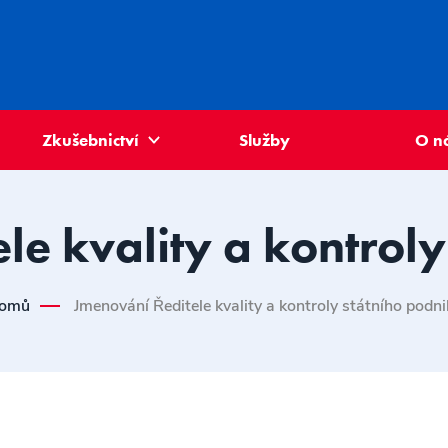
Zkušebnictví
Služby
O n
le kvality a kontroly
omů
Jmenování Ředitele kvality a kontroly státního podn