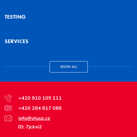
TESTING
SERVICES
SHOW ALL
+420 910 105 111
+420 284 817 086
info@vtusp.cz
ID: 7jckvi2