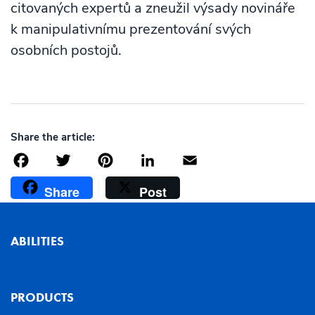
citovaných expertů a zneužil výsady novináře
k manipulativnímu prezentování svých
osobních postojů.
Share the article:
Facebook
Twitter
Pinterest
LinkedIn
Email
Share
Post
ABILITIES
PRODUCTS