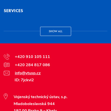
SERVICES
SHOW ALL
+420 910 105 111
+420 284 817 086
info@vtusp.cz
ID: 7jckvi2
Vojenský technický ústav, s.p.
Mladoboleslavská 944
197 00 Praha 9 – Kbely