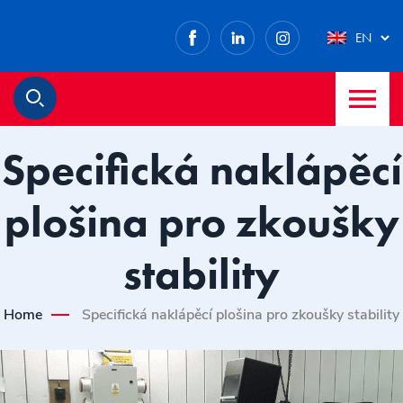
Facebook
LinkedIn
Instagram
EN
M
Search
Specifická naklápěcí
plošina pro zkoušky
stability
Home
Specifická naklápěcí plošina pro zkoušky stability