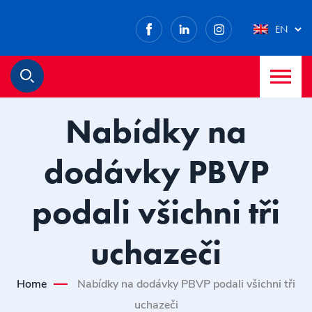
Facebook
LinkedIn
Instagram
EN
M
Search
Nabídky na
dodávky PBVP
podali všichni tři
uchazeči
Home
Nabídky na dodávky PBVP podali všichni tři
uchazeči