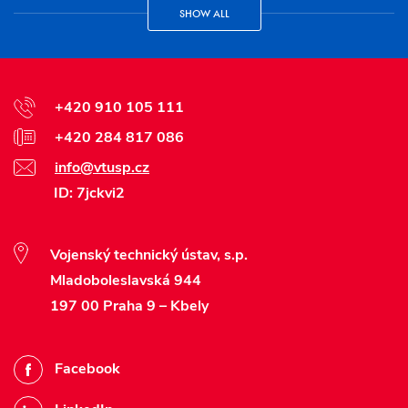
SHOW ALL
+420 910 105 111
+420 284 817 086
info@vtusp.cz
ID: 7jckvi2
Vojenský technický ústav, s.p.
Mladoboleslavská 944
197 00 Praha 9 – Kbely
Facebook