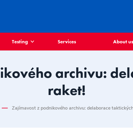
Testing
Services
About u
ikového archivu: del
raket!
Zajímavost z podnikového archivu: delaborace taktických