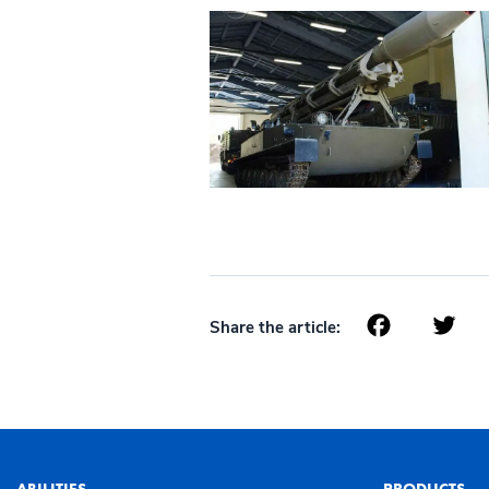
Face
T
Share the article:
ABILITIES
PRODUCTS