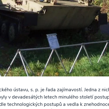
ého ústavu, s. p. je řada zajímavostí. Jedna z nic
byly v devadesátých letech minulého století post
le technologických postupů a vedla k znehodnocen