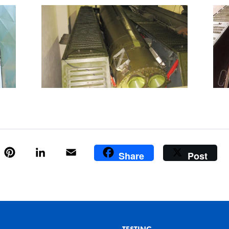
book
witter
Pinterest
LinkedIn
Email
Share
Post
TESTING