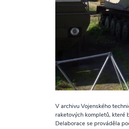
V archivu Vojenského technick
raketových kompletů, které 
Delaborace se prováděla pod