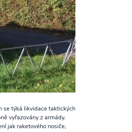
h se týká likvidace taktických
upně vyřazovány z armády.
í jak raketového nosiče,