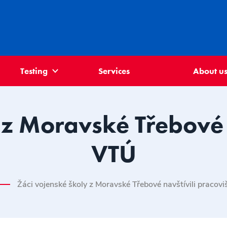
Testing
Services
About u
 z Moravské Třebové n
VTÚ
Žáci vojenské školy z Moravské Třebové navštívili pracov