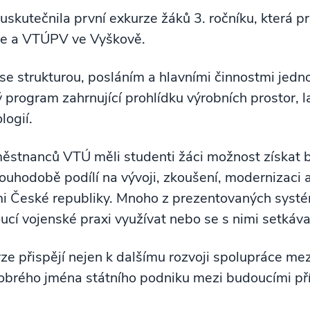
uskutečnila první exkurze žáků 3. ročníku, která 
e a VTÚPV ve Vyškově.
se strukturou, posláním a hlavními činnostmi jedn
 program zahrnující prohlídku výrobních prostor, l
logií.
tnanců VTÚ měli studenti žáci možnost získat bl
louhodobě podílí na vývoji, zkoušení, modernizaci
mi České republiky. Mnoho z prezentovaných systé
ucí vojenské praxi využívat nebo se s nimi setkáva
rze přispějí nejen k dalšímu rozvoji spolupráce m
 dobrého jména státního podniku mezi budoucími př