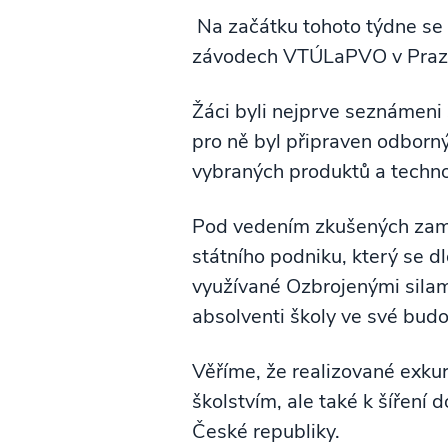
Na začátku tohoto týdne se 
závodech VTÚLaPVO v Praz
Žáci byli nejprve seznámeni 
pro ně byl připraven odborný
vybraných produktů a techno
Pod vedením zkušených zaměs
státního podniku, který se d
využívané Ozbrojenými sila
absolventi školy ve své budo
Věříme, že realizované exku
školstvím, ale také k šíření
České republiky.