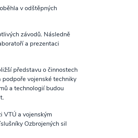
proběhla v odštěpných
otlivých závodů. Následně
aboratoří a prezentaci
ižší představu o činnostech
 a podpoře vojenské techniky
mů a technologií budou
t.
ezi VTÚ a vojenským
íslušníky Ozbrojených sil