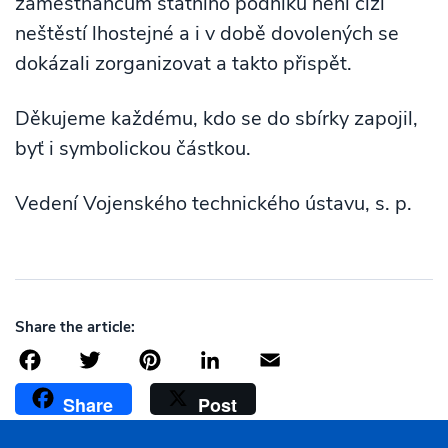
zaměstnancům státního podniku není cizí
neštěstí lhostejné a i v době dovolených se
dokázali zorganizovat a takto přispět.
Děkujeme každému, kdo se do sbírky zapojil,
byť i symbolickou částkou.
Vedení Vojenského technického ústavu, s. p.
Share the article:
Facebook
Twitter
Pinterest
LinkedIn
Email
Share
Post