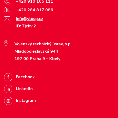
+420 910 105 111
+420 284 817 086
info@vtusp.cz
ID: 7jckvi2
Vojenský technický ústav, s.p.
Mladoboleslavská 944
197 00 Praha 9 – Kbely
Facebook
LinkedIn
Instagram