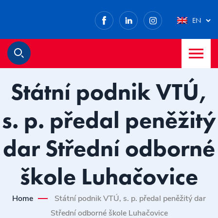
Facebook
LinkedIn
Instagram
EN
M
Search
Státní podnik VTÚ,
s. p. předal peněžitý
dar Střední odborné
škole Luhačovice
Home
Státní podnik VTÚ, s. p. předal peněžitý dar
Střední odborné škole Luhačovice