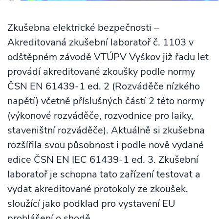
Zkušebna elektrické bezpečnosti –
Akreditovaná zkušební laboratoř č. 1103 v
odštěpném závodě VTÚPV Vyškov již řadu let
provádí akreditované zkoušky podle normy
ČSN EN 61439-1 ed. 2 (Rozváděče nízkého
napětí) včetně příslušných částí 2 této normy
(výkonové rozváděče, rozvodnice pro laiky,
staveništní rozváděče). Aktuálně si zkušebna
rozšířila svou působnost i podle nově vydané
edice ČSN EN IEC 61439-1 ed. 3. Zkušební
laboratoř je schopna tato zařízení testovat a
vydat akreditované protokoly ze zkoušek,
sloužící jako podklad pro vystavení EU
prohlášení o shodě.