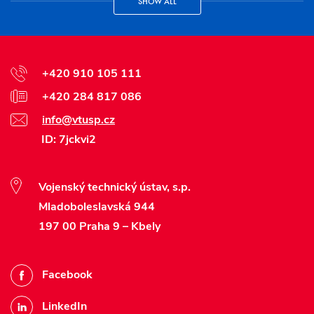
SHOW ALL
+420 910 105 111
+420 284 817 086
info@vtusp.cz
ID: 7jckvi2
Vojenský technický ústav, s.p.
Mladoboleslavská 944
197 00 Praha 9 – Kbely
Facebook
LinkedIn