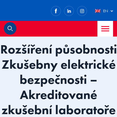
Facebook
LinkedIn
Instagram
EN
M
Search
Rozšíření působnosti
Zkušebny elektrické
bezpečnosti –
Akreditované
zkušební laboratoře