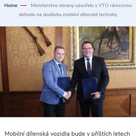
Home
Ministerstvo obrany uzavřelo s VTÚ rámcovou
dohodu na dodávku mobilní dílenské techniky
Mobilní dílenská vozidla bude v příštích letech