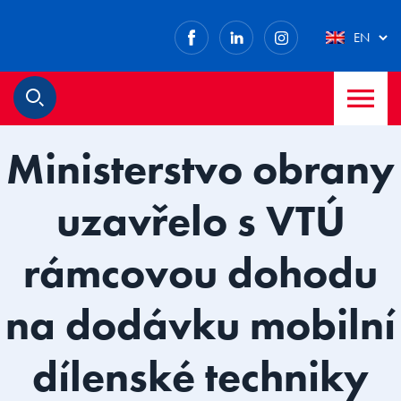
Facebook
LinkedIn
Instagram
EN
M
Search
Ministerstvo obrany
uzavřelo s VTÚ
rámcovou dohodu
na dodávku mobilní
dílenské techniky