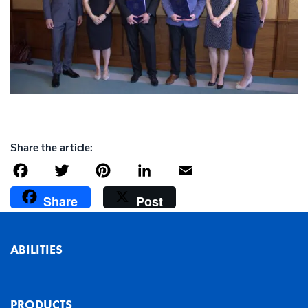
Share the article:
Facebook
Twitter
Pinterest
LinkedIn
Email
Share
Post
ABILITIES
PRODUCTS