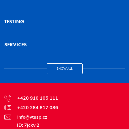
TESTING
SERVICES
SHOW ALL
+420 910 105 111
+420 284 817 086
info@vtusp.cz
ID: 7jckvi2